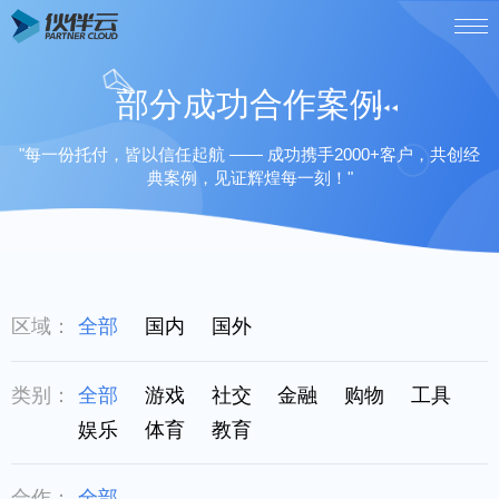
部分成功合作案例
"每一份托付，皆以信任起航 —— 成功携手2000+客户，共创经
典案例，见证辉煌每一刻！"
区域：
全部
国内
国外
类别：
全部
游戏
社交
金融
购物
工具
娱乐
体育
教育
合作：
全部