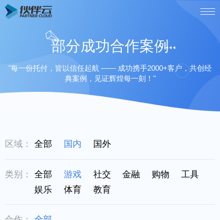
部分成功合作案例
"每一份托付，皆以信任起航 —— 成功携手2000+客户，共创经
典案例，见证辉煌每一刻！"
区域：
全部
国内
国外
类别：
全部
游戏
社交
金融
购物
工具
娱乐
体育
教育
合作：
全部