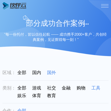
部分成功合作案例
"每一份托付，皆以信任起航 —— 成功携手2000+客户，共创经
典案例，见证辉煌每一刻！"
区域：
全部
国内
国外
类别：
全部
游戏
社交
金融
购物
工具
娱乐
体育
教育
合作：
全部