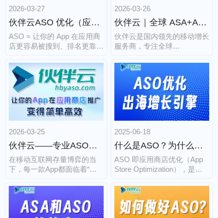
2026-03-27
2026-03-26
伙伴云ASO 优化（应用商店优化）极简实操版
伙伴云｜全球 ASA+ASO 一体化增长服务
ASO = 让你的 App 在应用商
伙伴云是国内领先的移动增长
店更容易被搜到、排名更靠
服务商，专注全球
前、下载转化率更高，核心就
ASA（Apple Search Ads）投
两件事：关键词排名 + 素材
放与ASO（应用商店优化）
转化。
全链路服务，依托苹果官方政
策资源与深度算法优化能力，
为 App 开发者提供从流量获
取到自然增长的一站式解决方
案。
2026-03-25
2025-06-18
伙伴云——专业ASO优化服务商，助力App全域增长
什么是ASO？为什么出海APP需要重视？
在移动互联网存量博弈的当
ASO 即应用商店优化（App
下，每一款App都面临着“酒
Store Optimization），是指
香也怕巷子深”的困境：每天
开发者通过优化应用商店的各
有成千上万款应用涌入各大应
个元数据，尽可能提升 APP
用商店，即便产品本身优质，
的可见度、下载量和转化率，
若无法被目标用户发现，也只
从而获得更多用户。具体来
能沦为“沉睡应用”。北京伙伴
说，ASO 主要包括以下几个