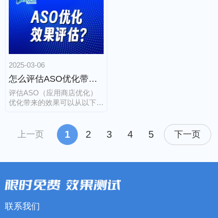
程序充斥其中。然而，对于开
性、搜索排名、转化率和自然
发者和企业来说，仅仅开发出
下载量。以下是Google Play
一款功能强大的应用是远远不
ASO的关键策略和要点：
够的。如何让用户在众多应用
中发现并选择你的应用，成为
了一个至关重要的问题。这就
2025-03-06
是应用商店优化（ASO，App
Store Optimization）应运而
怎么评估ASO优化带来的效果？
生的背景。
评估ASO（应用商店优化）
优化带来的效果可以从以下几
个关键指标和方法入手：
1
2
3
4
5
上一页
下一页
联系我们