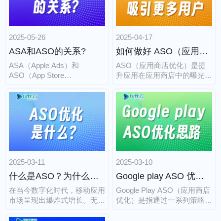
云信息技术有限公司（简
方面的优化：
称“伙伴云”），作为国内领先
的移动互联网营销服务商，深
2025-05-26
2025-04-17
耕ASO优化领域十余年，以
专业技术、全链路服务和可量
ASA和ASO的关系?
如何做好 ASO（应用商店优化）？
化的效果，成为众多App开发
ASA（Apple Ads）和
ASO（应用商店优化）是提
者的首选合作伙伴，助力产品
ASO（App Store
升应用在应用商店中的曝光
打破曝光壁垒，实现下载量与
Optimization）是iOS应用推
度、下载量和用户留存的重要
用户质量的双重提升。
广中的两个重要概念，它们之
手段。
间既有区别，又有紧密的联
系。以下是它们的关系和区
别：
2025-03-11
2025-03-10
什么是ASO？为什么要做ASO？
Google play ASO 优化思路
在当今数字化时代，移动应用
Google Play ASO（应用商店
市场呈现出爆炸式增长。无论
优化）是指通过一系列策略优
是苹果的App Store还是谷歌
化应用在Google Play商店中
的Google Play，海量的应用
的表现，以提高应用的可见