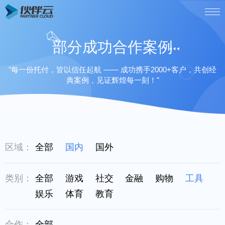
部分成功合作案例
"每一份托付，皆以信任起航 —— 成功携手2000+客户，共创经
典案例，见证辉煌每一刻！"
区域：
全部
国内
国外
类别：
全部
游戏
社交
金融
购物
工具
娱乐
体育
教育
合作：
全部