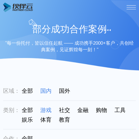
部分成功合作案例
"每一份托付，皆以信任起航 —— 成功携手2000+客户，共创经
典案例，见证辉煌每一刻！"
区域：
全部
国内
国外
类别：
全部
游戏
社交
金融
购物
工具
娱乐
体育
教育
合作：
全部